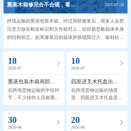
熏蒸木箱修完合不合规，看结构细节就清楚
2026-07-26
跨境运输的熏蒸包装木箱，经过局部修复后，很多人会把
注意力放在检疫标识和文件核对上，却容易忽略箱体本身
的结构状态。如果修复后的箱体拼接缝隙过大、板材松
动，哪怕检疫流程完全合规，在后续的堆叠、装卸环节，
也很容易出现二次破损，甚至影响内部货物的运输安全。
18
10
一套清晰的结构修复完整性标准，能帮操作人员在修复完
2026-07
2026-07
成后，快速确认箱体状态是否符合后续运输要求。 拼接
缝隙的控制是结构核验的基础环节。修复过程中补装的板
熏蒸包装木箱局部破了，不用重新熏蒸也能修
四面进叉木托盘出口的熏蒸合规细节
在跨境货物运输的中转环
在跨境货物运输的场景
节，不少操作人员都遇到
里，四面进叉木托盘是很
过熏蒸包装木箱局部破损
多外贸货物常用的承载工
的情况：箱体边角被叉车
具。这类木质包装涉及跨
30
20
剐蹭出裂缝，固定板材的
境检疫的相关要求，熏蒸
钢钉松动脱落，甚至侧面
处理的合规要点，是外贸
2026-06
2026-06