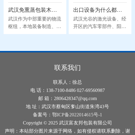
的木板被磕出缺口。如果
相关从业者的核心讨论方
武汉免熏蒸包装木箱，钢带包边优化更适配长途运输
出口设备为什么都认松木真空箱？三层结构缺一不可
直接把箱体送回工厂重新
向。很多细节没有写在刻
熏蒸，不仅会耽误货物的
板的通用说明里，都是从
武汉作为中部重要的物流
武汉光谷的激光设备、经
船期，还会产生额外的物
业者在一次次通关实操里
枢纽，本地装备制造、电
开区的汽车零部件、阳逻
流和时间成本。掌握合规
慢慢沉淀下来的经验，能
子设备等产业的跨区域流
港发往海外的机电产品，
的局部修复技巧，不用重
帮企业避开不少货物被扣
通需求持续攀升，货物长
对包装的要求越来越苛
新走完整的熏蒸流程，就
的风险。 正式开展熏蒸
途运输过程中，包装箱体
刻：不能生锈、不能受
能让箱体重新符合运输检
作业前，从业者会先对四
的抗变形能力直接影响货
潮、通关要快。松木真空
疫要求。 修复的首步，
面进叉木托盘的原材料状
品的完好度。针对这一需
包装木箱在武汉出口市场
联系我们
是先确认破损位置的状
态做初步核验。如果木材
求，钢带包边免熏蒸木箱
的渗透率已超过38%，远
态，排查是否有外来的未
内部带有明显的虫蛀孔
的结构优化，通过钢带加
超杨木和杉木。但很多企
联系人：徐总
经熏蒸的木材接触到箱体
洞，或是表面附着未清理
固箱体边角与拼接缝隙，
业对真空包装的理解还停
电 话：138-7100-8486 027-69560987
内部
干净的
提升武汉免熏蒸包装木箱
留在"套个袋子抽口气"的
邮 箱：2806428347@qq.com
抗冲击能力，适配重型设
阶段，实际上，武汉真空
地 址：武汉市蔡甸区奓山街道朱湾43号
备长途运输的堆码、颠簸
包装木箱的松木+真空
备案号：
鄂ICP备2022014615号-1
场景。 传统免熏蒸木箱
+铝箔这三层结构，每一
Copyright © 2025 武汉富友邦包装有限公司
的边角与拼接位置，是运
层都有门道，少做一步，
声明：本站部分图片来源于网络，如有侵权请联系删除，谢
输过程中非常容易出现破
整箱防护就等于白搭。