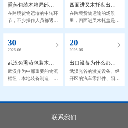
缝隙的控制是结构核验的基础环节。修复过程中补装的板
熏蒸包装木箱局部破了，不用重新熏蒸也能修
四面进叉木托盘出口的熏蒸合规细节
在跨境货物运输的中转环
在跨境货物运输的场景
节，不少操作人员都遇到
里，四面进叉木托盘是很
过熏蒸包装木箱局部破损
多外贸货物常用的承载工
的情况：箱体边角被叉车
具。这类木质包装涉及跨
30
20
剐蹭出裂缝，固定板材的
境检疫的相关要求，熏蒸
钢钉松动脱落，甚至侧面
处理的合规要点，是外贸
2026-06
2026-06
的木板被磕出缺口。如果
相关从业者的核心讨论方
武汉免熏蒸包装木箱，钢带包边优化更适配长途运输
出口设备为什么都认松木真空箱？三层结构缺一不可
直接把箱体送回工厂重新
向。很多细节没有写在刻
熏蒸，不仅会耽误货物的
板的通用说明里，都是从
武汉作为中部重要的物流
武汉光谷的激光设备、经
船期，还会产生额外的物
业者在一次次通关实操里
枢纽，本地装备制造、电
开区的汽车零部件、阳逻
流和时间成本。掌握合规
慢慢沉淀下来的经验，能
子设备等产业的跨区域流
港发往海外的机电产品，
的局部修复技巧，不用重
帮企业避开不少货物被扣
通需求持续攀升，货物长
对包装的要求越来越苛
新走完整的熏蒸流程，就
的风险。 正式开展熏蒸
途运输过程中，包装箱体
刻：不能生锈、不能受
能让箱体重新符合运输检
作业前，从业者会先对四
的抗变形能力直接影响货
潮、通关要快。松木真空
疫要求。 修复的首步，
面进叉木托盘的原材料状
品的完好度。针对这一需
包装木箱在武汉出口市场
联系我们
是先确认破损位置的状
态做初步核验。如果木材
求，钢带包边免熏蒸木箱
的渗透率已超过38%，远
态，排查是否有外来的未
内部带有明显的虫蛀孔