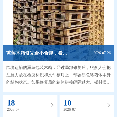
熏蒸木箱修完合不合规，看结构细节就清楚
2026-07-26
跨境运输的熏蒸包装木箱，经过局部修复后，很多人会把
注意力放在检疫标识和文件核对上，却容易忽略箱体本身
的结构状态。如果修复后的箱体拼接缝隙过大、板材松
动，哪怕检疫流程完全合规，在后续的堆叠、装卸环节，
也很容易出现二次破损，甚至影响内部货物的运输安全。
18
10
一套清晰的结构修复完整性标准，能帮操作人员在修复完
2026-07
2026-07
成后，快速确认箱体状态是否符合后续运输要求。 拼接