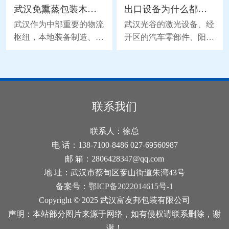
武汉免熏蒸包装木箱，钢带包边优化更适配长途运输
出口设备为什么都认松木真空箱？三层结构缺一不可
直接把箱体送回工厂重新
向。很多细节没有写在刻
熏蒸，不仅会耽误货物的
板的通用说明里，都是从
武汉作为中部重要的物流
武汉光谷的激光设备、经
船期，还会产生额外的物
业者在一次次通关实操里
枢纽，本地装备制造、电
开区的汽车零部件、阳逻
流和时间成本。掌握合规
慢慢沉淀下来的经验，能
子设备等产业的跨区域流
港发往海外的机电产品，
的局部修复技巧，不用重
帮企业避开不少货物被扣
通需求持续攀升，货物长
对包装的要求越来越苛
新走完整的熏蒸流程，就
的风险。 正式开展熏蒸
途运输过程中，包装箱体
刻：不能生锈、不能受
能让箱体重新符合运输检
作业前，从业者会先对四
的抗变形能力直接影响货
潮、通关要快。松木真空
疫要求。 修复的首步，
面进叉木托盘的原材料状
品的完好度。针对这一需
包装木箱在武汉出口市场
联系我们
是先确认破损位置的状
态做初步核验。如果木材
求，钢带包边免熏蒸木箱
的渗透率已超过38%，远
态，排查是否有外来的未
内部带有明显的虫蛀孔
的结构优化，通过钢带加
超杨木和杉木。但很多企
联系人：徐总
经熏蒸的木材接触到箱体
洞，或是表面附着未清理
固箱体边角与拼接缝隙，
业对真空包装的理解还停
电 话：138-7100-8486 027-69560987
内部
干净的
提升武汉免熏蒸包装木箱
留在"套个袋子抽口气"的
邮 箱：2806428347@qq.com
抗冲击能力，适配重型设
阶段，实际上，武汉真空
地 址：武汉市蔡甸区奓山街道朱湾43号
备长途运输的堆码、颠簸
包装木箱的松木+真空
备案号：
鄂ICP备2022014615号-1
场景。 传统免熏蒸木箱
+铝箔这三层结构，每一
Copyright © 2025 武汉富友邦包装有限公司
的边角与拼接位置，是运
层都有门道，少做一步，
声明：本站部分图片来源于网络，如有侵权请联系删除，谢
输过程中非常容易出现破
整箱防护就等于白搭。
谢！
损的薄弱区域。普通的板
一、为什么是松木