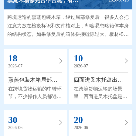
熏蒸木箱修完合不合规，看结构细节就清楚
2026-07-26
跨境运输的熏蒸包装木箱，经过局部修复后，很多人会把
注意力放在检疫标识和文件核对上，却容易忽略箱体本身
的结构状态。如果修复后的箱体拼接缝隙过大、板材松
动，哪怕检疫流程完全合规，在后续的堆叠、装卸环节，
也很容易出现二次破损，甚至影响内部货物的运输安全。
18
10
一套清晰的结构修复完整性标准，能帮操作人员在修复完
2026-07
2026-07
成后，快速确认箱体状态是否符合后续运输要求。 拼接
缝隙的控制是结构核验的基础环节。修复过程中补装的板
熏蒸包装木箱局部破了，不用重新熏蒸也能修
四面进叉木托盘出口的熏蒸合规细节
在跨境货物运输的中转环
在跨境货物运输的场景
节，不少操作人员都遇到
里，四面进叉木托盘是很
过熏蒸包装木箱局部破损
多外贸货物常用的承载工
的情况：箱体边角被叉车
具。这类木质包装涉及跨
30
20
剐蹭出裂缝，固定板材的
境检疫的相关要求，熏蒸
钢钉松动脱落，甚至侧面
处理的合规要点，是外贸
2026-06
2026-06
的木板被磕出缺口。如果
相关从业者的核心讨论方