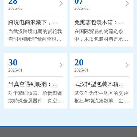
28
07
防护网。 湿度控制：从被动应对到主动防御 传统木箱在
2026-02
2026-02
运输中常因湿度变化导致仪器内部结露，轻则影响性能，
重则造成短路。武汉某包装企业研发的防潮方案
跨境电商浪潮下，武汉熏蒸包装木箱的“轻装上阵”之路
免熏蒸包装木箱：畅通出口的绿色凭证
当武汉跨境电商的货轮载
在国际贸易的物流链条
着“中国制造”驶向全球，
中，木质包装材料是承载
包装环节正经历一场静默
货物的基础。然而，未经
的变革。传统的武汉熏蒸
处理的天然木材可能成为
30
20
包装木箱因体积庞大、周
有害生物跨境传播的载
转低效，逐渐难以适应小
体，对输入国的农业与生
2026-01
2026-01
批量、多批次的跨境运输
态安全构成威胁。为应对
当真空遇到脆弱：精细易碎物品的包装平衡术
武汉轻型包装木箱，冷链物流中的透气之选
需求。而模块化设计、共
此问题，国际植物保护公
享包装池与快速通关服务
约（IPPC）颁布了
对于精细仪器、珍贵陶瓷
武汉作为华中地区的交通
的兴起，正推动这一“老
ISPM15国际标准，对出
或特殊金属器件，真空环
枢纽与物流集散地，生鲜
行业”焕发新生机。 模块
境木质包装实施检疫监
境是长期储存与远程运输
农产品流通量巨大。在复
化设计：拆解“笨重”的枷
管。在此背景下，武汉免
中理想的保护手段。它能
杂的冷链物流链条中，包
锁 跨境电商的空运成本
熏蒸包装木箱的出现，为
有效隔绝氧气与湿气，防
装是影响产品品质的关键
占物流总费用的比例常超
出口商提供了一项简化流
止氧化、霉变与化学腐
一环。武汉轻型包装木